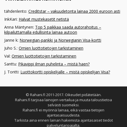
tähdenlento
:
Creditstar – vakuudetonta lainaa 2000 euroon asti
InkKari
:
Halvat mustekasetit netistä
Anna Mäntynen
:
Top 5 paikkaa saada autorahoitus –
kilpailuttamalla edullisinta lainaa autoon
Janne k
:
Norwegian-pankki ja Norwegianin Visa-kortti
Juho S.
:
Omien luottotietojen tarkistaminen
Val
:
Omien luottotietojen tarkistaminen
Santtu
:
Pikavippi ilman puhelinta – mistä haen?
J. Tontti
:
Luottokortti opiskelijalle – mistä opiskelijan Visa?
© Rahani.fi 2011-2017. Oikeudet pidätetään.
Rahani.fi tarjoaa lainojen vertailua ja muuta taloustietoa
selvästi suomeksi.
Rahani.fi ei myönnä lainaa, eikä vastaa tietojen
ajantasaisuudesta.
Tarkista aina ennen lainan hakemista ajantasaiset tiedot
palveluntarjoajalta.