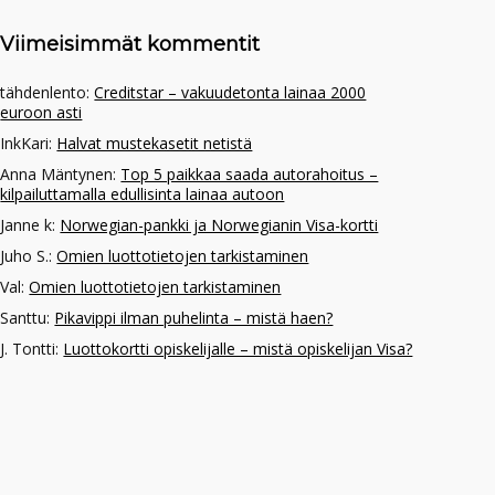
Viimeisimmät kommentit
tähdenlento
:
Creditstar – vakuudetonta lainaa 2000
euroon asti
InkKari
:
Halvat mustekasetit netistä
Anna Mäntynen
:
Top 5 paikkaa saada autorahoitus –
kilpailuttamalla edullisinta lainaa autoon
Janne k
:
Norwegian-pankki ja Norwegianin Visa-kortti
Juho S.
:
Omien luottotietojen tarkistaminen
Val
:
Omien luottotietojen tarkistaminen
Santtu
:
Pikavippi ilman puhelinta – mistä haen?
J. Tontti
:
Luottokortti opiskelijalle – mistä opiskelijan Visa?