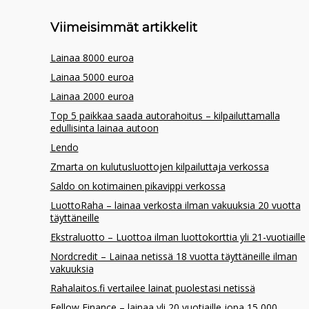
Viimeisimmät artikkelit
Lainaa 8000 euroa
Lainaa 5000 euroa
Lainaa 2000 euroa
Top 5 paikkaa saada autorahoitus – kilpailuttamalla
edullisinta lainaa autoon
Lendo
Zmarta on kulutusluottojen kilpailuttaja verkossa
Saldo on kotimainen pikavippi verkossa
LuottoRaha – lainaa verkosta ilman vakuuksia 20 vuotta
täyttäneille
Ekstraluotto – Luottoa ilman luottokorttia yli 21-vuotiaille
Nordcredit – Lainaa netissä 18 vuotta täyttäneille ilman
vakuuksia
Rahalaitos.fi vertailee lainat puolestasi netissä
Fellow Finance – lainaa yli 20 vuotiaille jopa 15 000