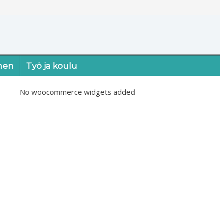
nen
Työ ja koulu
No woocommerce widgets added