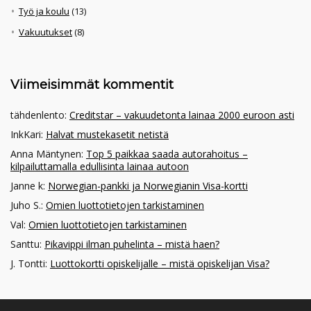
Työ ja koulu
(13)
Vakuutukset
(8)
Viimeisimmät kommentit
tähdenlento
:
Creditstar – vakuudetonta lainaa 2000 euroon asti
InkKari
:
Halvat mustekasetit netistä
Anna Mäntynen
:
Top 5 paikkaa saada autorahoitus –
kilpailuttamalla edullisinta lainaa autoon
Janne k
:
Norwegian-pankki ja Norwegianin Visa-kortti
Juho S.
:
Omien luottotietojen tarkistaminen
Val
:
Omien luottotietojen tarkistaminen
Santtu
:
Pikavippi ilman puhelinta – mistä haen?
J. Tontti
:
Luottokortti opiskelijalle – mistä opiskelijan Visa?