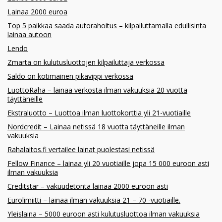
Lainaa 2000 euroa
Top 5 paikkaa saada autorahoitus – kilpailuttamalla edullisinta
lainaa autoon
Lendo
Zmarta on kulutusluottojen kilpailuttaja verkossa
Saldo on kotimainen pikavippi verkossa
LuottoRaha – lainaa verkosta ilman vakuuksia 20 vuotta
täyttäneille
Ekstraluotto – Luottoa ilman luottokorttia yli 21-vuotiaille
Nordcredit – Lainaa netissä 18 vuotta täyttäneille ilman
vakuuksia
Rahalaitos.fi vertailee lainat puolestasi netissä
Fellow Finance – lainaa yli 20 vuotiaille jopa 15 000 euroon asti
ilman vakuuksia
Creditstar – vakuudetonta lainaa 2000 euroon asti
Eurolimiitti – lainaa ilman vakuuksia 21 – 70 -vuotiaille.
Yleislaina – 5000 euroon asti kulutusluottoa ilman vakuuksia