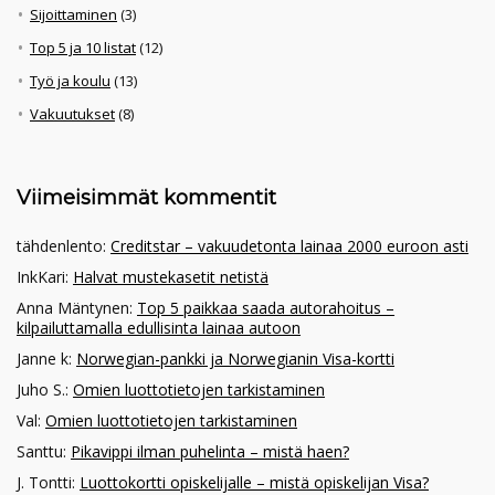
Sijoittaminen
(3)
Top 5 ja 10 listat
(12)
Työ ja koulu
(13)
Vakuutukset
(8)
Viimeisimmät kommentit
tähdenlento
:
Creditstar – vakuudetonta lainaa 2000 euroon asti
InkKari
:
Halvat mustekasetit netistä
Anna Mäntynen
:
Top 5 paikkaa saada autorahoitus –
kilpailuttamalla edullisinta lainaa autoon
Janne k
:
Norwegian-pankki ja Norwegianin Visa-kortti
Juho S.
:
Omien luottotietojen tarkistaminen
Val
:
Omien luottotietojen tarkistaminen
Santtu
:
Pikavippi ilman puhelinta – mistä haen?
J. Tontti
:
Luottokortti opiskelijalle – mistä opiskelijan Visa?