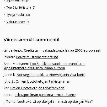
Sijoittaminen
(3)
Top 5 ja 10 listat
(12)
Työ ja koulu
(13)
Vakuutukset
(8)
Viimeisimmät kommentit
tähdenlento
:
Creditstar – vakuudetonta lainaa 2000 euroon asti
InkKari
:
Halvat mustekasetit netistä
Anna Mäntynen
:
Top 5 paikkaa saada autorahoitus –
kilpailuttamalla edullisinta lainaa autoon
Janne k
:
Norwegian-pankki ja Norwegianin Visa-kortti
Juho S.
:
Omien luottotietojen tarkistaminen
Val
:
Omien luottotietojen tarkistaminen
Santtu
:
Pikavippi ilman puhelinta – mistä haen?
J. Tontti
:
Luottokortti opiskelijalle – mistä opiskelijan Visa?