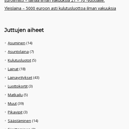
Eurolimiitti – lainaa ilman vakuuksia 21 – 70 -vuotiaille.
Yleislaina – 5000 euroon asti kulutusluottoa ilman vakuuksia
Juttujen aiheet
Asuminen
(14)
Asuntolaina
(7)
Kulutusluotot
(5)
Lainat
(18)
Lainayritykset
(43)
Luottokortit
(3)
Matkailu
(5)
Muut
(39)
Pikavipit
(3)
Säästäminen
(14)