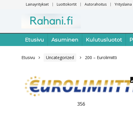
Lainayritykset
Luottokortit
Autorahoitus
Yrityslaina
Etusivu
Asuminen
Kulutusluotot
P
Etusivu
Uncategorized
200 – Eurolimiitti
356