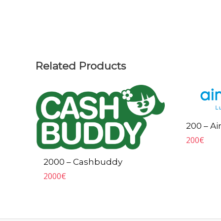
Related Products
200 – Ai
200
€
2000 – Cashbuddy
2000
€