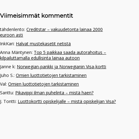
Viimeisimmät kommentit
tähdenlento
:
Creditstar – vakuudetonta lainaa 2000
euroon asti
InkKari
:
Halvat mustekasetit netistä
Anna Mäntynen
:
Top 5 paikkaa saada autorahoitus –
kilpailuttamalla edullisinta lainaa autoon
Janne k
:
Norwegian-pankki ja Norwegianin Visa-kortti
Juho S.
:
Omien luottotietojen tarkistaminen
Val
:
Omien luottotietojen tarkistaminen
Santtu
:
Pikavippi ilman puhelinta – mistä haen?
J. Tontti
:
Luottokortti opiskelijalle – mistä opiskelijan Visa?