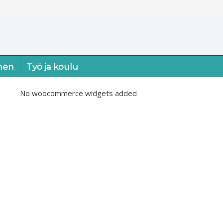
nen
Työ ja koulu
No woocommerce widgets added