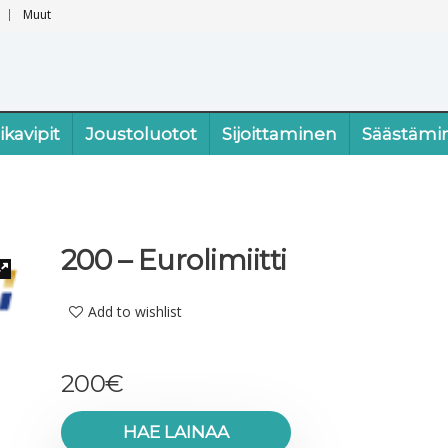
Muut
ikavipit
Joustoluotot
Sijoittaminen
Säästämi
200 – Eurolimiitti
Add to wishlist
200
€
HAE LAINAA