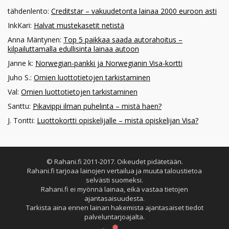
tähdenlento
:
Creditstar – vakuudetonta lainaa 2000 euroon asti
InkKari
:
Halvat mustekasetit netistä
Anna Mäntynen
:
Top 5 paikkaa saada autorahoitus –
kilpailuttamalla edullisinta lainaa autoon
Janne k
:
Norwegian-pankki ja Norwegianin Visa-kortti
Juho S.
:
Omien luottotietojen tarkistaminen
Val
:
Omien luottotietojen tarkistaminen
Santtu
:
Pikavippi ilman puhelinta – mistä haen?
J. Tontti
:
Luottokortti opiskelijalle – mistä opiskelijan Visa?
© Rahani.fi 2011-2017. Oikeudet pidätetään.
Rahani.fi tarjoaa lainojen vertailua ja muuta taloustietoa
selvästi suomeksi.
Rahani.fi ei myönnä lainaa, eikä vastaa tietojen
ajantasaisuudesta.
Tarkista aina ennen lainan hakemista ajantasaiset tiedot
palveluntarjoajalta.