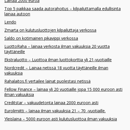
Lainaa 2000 euroa
Top 5 paikkaa saada autorahoitus – kilpailuttamalla edullisinta
lainaa autoon
Lendo
Zmarta on kulutusluottojen kilpailuttaja verkossa
Saldo on kotimainen pikavippi verkossa
LuottoRaha – lainaa verkosta ilman vakuuksia 20 vuotta
täyttäneille
Ekstraluotto – Luottoa ilman luottokorttia yli 21-vuotiaille
Nordcredit – Lainaa netissä 18 vuotta täyttäneille ilman
vakuuksia
Rahalaitos.fi vertailee lainat puolestasi netissä
Fellow Finance – lainaa yli 20 vuotiaille jopa 15 000 euroon asti
ilman vakuuksia
Creditstar – vakuudetonta lainaa 2000 euroon asti
Eurolimiitti – lainaa ilman vakuuksia 21 – 70 -vuotiaille.
Yleislaina – 5000 euroon asti kulutusluottoa ilman vakuuksia