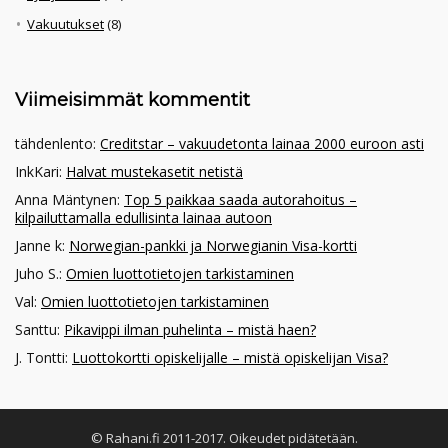
Vakuutukset
(8)
Viimeisimmät kommentit
tähdenlento
:
Creditstar – vakuudetonta lainaa 2000 euroon asti
InkKari
:
Halvat mustekasetit netistä
Anna Mäntynen
:
Top 5 paikkaa saada autorahoitus –
kilpailuttamalla edullisinta lainaa autoon
Janne k
:
Norwegian-pankki ja Norwegianin Visa-kortti
Juho S.
:
Omien luottotietojen tarkistaminen
Val
:
Omien luottotietojen tarkistaminen
Santtu
:
Pikavippi ilman puhelinta – mistä haen?
J. Tontti
:
Luottokortti opiskelijalle – mistä opiskelijan Visa?
© Rahani.fi 2011-2017. Oikeudet pidätetään.