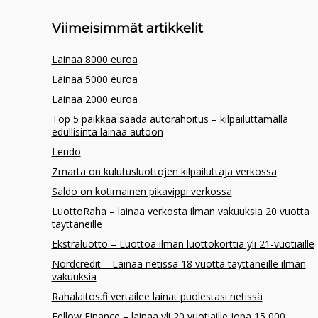
Viimeisimmät artikkelit
Lainaa 8000 euroa
Lainaa 5000 euroa
Lainaa 2000 euroa
Top 5 paikkaa saada autorahoitus – kilpailuttamalla
edullisinta lainaa autoon
Lendo
Zmarta on kulutusluottojen kilpailuttaja verkossa
Saldo on kotimainen pikavippi verkossa
LuottoRaha – lainaa verkosta ilman vakuuksia 20 vuotta
täyttäneille
Ekstraluotto – Luottoa ilman luottokorttia yli 21-vuotiaille
Nordcredit – Lainaa netissä 18 vuotta täyttäneille ilman
vakuuksia
Rahalaitos.fi vertailee lainat puolestasi netissä
Fellow Finance – lainaa yli 20 vuotiaille jopa 15 000