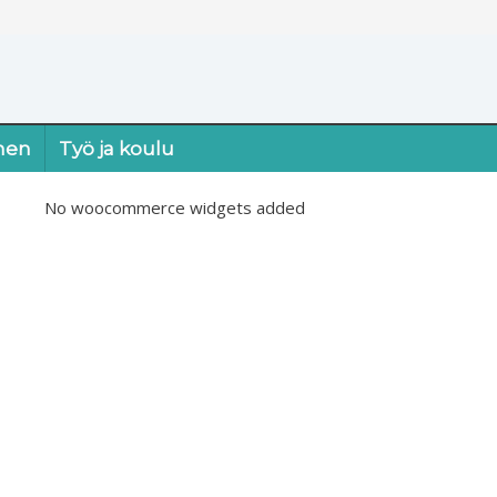
nen
Työ ja koulu
No woocommerce widgets added