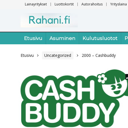
Lainayritykset
Luottokortit
Autorahoitus
Yrityslaina
Etusivu
Asuminen
Kulutusluotot
P
Etusivu
Uncategorized
2000 – Cashbuddy