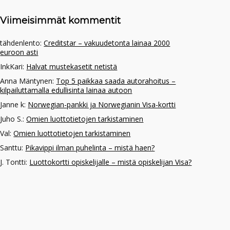
Viimeisimmät kommentit
tähdenlento
:
Creditstar – vakuudetonta lainaa 2000
euroon asti
InkKari
:
Halvat mustekasetit netistä
Anna Mäntynen
:
Top 5 paikkaa saada autorahoitus –
kilpailuttamalla edullisinta lainaa autoon
Janne k
:
Norwegian-pankki ja Norwegianin Visa-kortti
Juho S.
:
Omien luottotietojen tarkistaminen
Val
:
Omien luottotietojen tarkistaminen
Santtu
:
Pikavippi ilman puhelinta – mistä haen?
J. Tontti
:
Luottokortti opiskelijalle – mistä opiskelijan Visa?