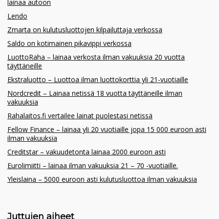
lainaa autoon
Lendo
Zmarta on kulutusluottojen kilpailuttaja verkossa
Saldo on kotimainen pikavippi verkossa
LuottoRaha – lainaa verkosta ilman vakuuksia 20 vuotta
täyttäneille
Ekstraluotto – Luottoa ilman luottokorttia yli 21-vuotiaille
Nordcredit – Lainaa netissä 18 vuotta täyttäneille ilman
vakuuksia
Rahalaitos.fi vertailee lainat puolestasi netissä
Fellow Finance – lainaa yli 20 vuotiaille jopa 15 000 euroon asti
ilman vakuuksia
Creditstar – vakuudetonta lainaa 2000 euroon asti
Eurolimiitti – lainaa ilman vakuuksia 21 – 70 -vuotiaille.
Yleislaina – 5000 euroon asti kulutusluottoa ilman vakuuksia
Juttujen aiheet