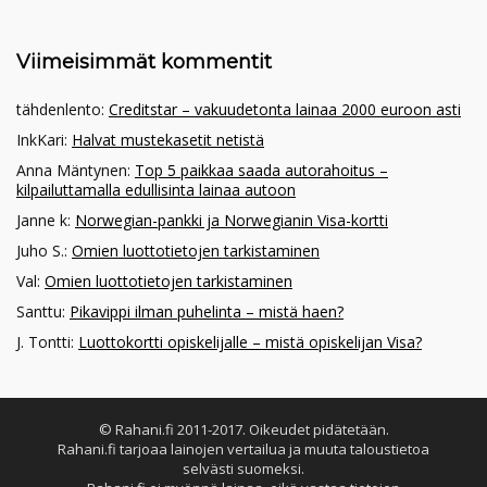
Viimeisimmät kommentit
tähdenlento
:
Creditstar – vakuudetonta lainaa 2000 euroon asti
InkKari
:
Halvat mustekasetit netistä
Anna Mäntynen
:
Top 5 paikkaa saada autorahoitus –
kilpailuttamalla edullisinta lainaa autoon
Janne k
:
Norwegian-pankki ja Norwegianin Visa-kortti
Juho S.
:
Omien luottotietojen tarkistaminen
Val
:
Omien luottotietojen tarkistaminen
Santtu
:
Pikavippi ilman puhelinta – mistä haen?
J. Tontti
:
Luottokortti opiskelijalle – mistä opiskelijan Visa?
© Rahani.fi 2011-2017. Oikeudet pidätetään.
Rahani.fi tarjoaa lainojen vertailua ja muuta taloustietoa
selvästi suomeksi.