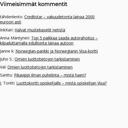
Viimeisimmät kommentit
tähdenlento
:
Creditstar – vakuudetonta lainaa 2000
euroon asti
InkKari
:
Halvat mustekasetit netistä
Anna Mäntynen
:
Top 5 paikkaa saada autorahoitus –
kilpailuttamalla edullisinta lainaa autoon
Janne k
:
Norwegian-pankki ja Norwegianin Visa-kortti
Juho S.
:
Omien luottotietojen tarkistaminen
Val
:
Omien luottotietojen tarkistaminen
Santtu
:
Pikavippi ilman puhelinta – mistä haen?
J. Tontti
:
Luottokortti opiskelijalle – mistä opiskelijan Visa?