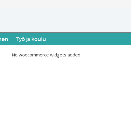
nen
Työ ja koulu
No woocommerce widgets added