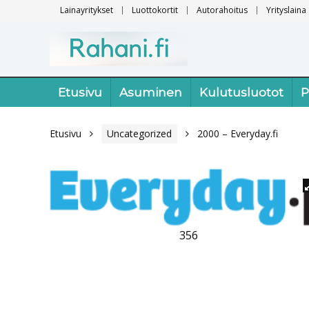
Lainayritykset
Luottokortit
Autorahoitus
Yrityslaina
Etusivu
Asuminen
Kulutusluotot
P
Etusivu
Uncategorized
2000 – Everyday.fi
356