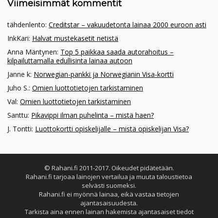
Viimeisimmät kommentit
tähdenlento
:
Creditstar – vakuudetonta lainaa 2000 euroon asti
InkKari
:
Halvat mustekasetit netistä
Anna Mäntynen
:
Top 5 paikkaa saada autorahoitus –
kilpailuttamalla edullisinta lainaa autoon
Janne k
:
Norwegian-pankki ja Norwegianin Visa-kortti
Juho S.
:
Omien luottotietojen tarkistaminen
Val
:
Omien luottotietojen tarkistaminen
Santtu
:
Pikavippi ilman puhelinta – mistä haen?
J. Tontti
:
Luottokortti opiskelijalle – mistä opiskelijan Visa?
© Rahani.fi 2011-2017. Oikeudet pidätetään.
Rahani.fi tarjoaa lainojen vertailua ja muuta taloustietoa
selvästi suomeksi.
Rahani.fi ei myönnä lainaa, eikä vastaa tietojen
ajantasaisuudesta.
Tarkista aina ennen lainan hakemista ajantasaiset tiedot