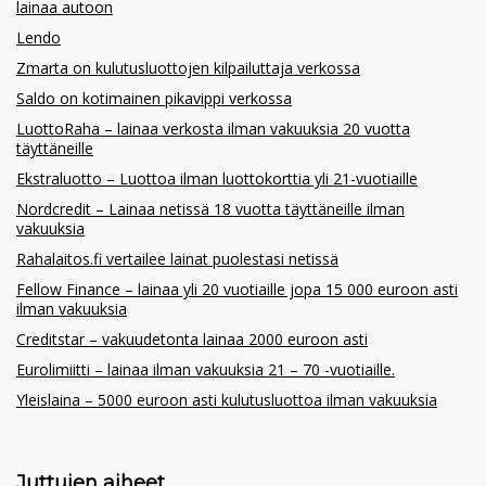
lainaa autoon
Lendo
Zmarta on kulutusluottojen kilpailuttaja verkossa
Saldo on kotimainen pikavippi verkossa
LuottoRaha – lainaa verkosta ilman vakuuksia 20 vuotta
täyttäneille
Ekstraluotto – Luottoa ilman luottokorttia yli 21-vuotiaille
Nordcredit – Lainaa netissä 18 vuotta täyttäneille ilman
vakuuksia
Rahalaitos.fi vertailee lainat puolestasi netissä
Fellow Finance – lainaa yli 20 vuotiaille jopa 15 000 euroon asti
ilman vakuuksia
Creditstar – vakuudetonta lainaa 2000 euroon asti
Eurolimiitti – lainaa ilman vakuuksia 21 – 70 -vuotiaille.
Yleislaina – 5000 euroon asti kulutusluottoa ilman vakuuksia
Juttujen aiheet