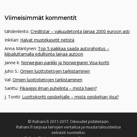
Viimeisimmät kommentit
tähdenlento
:
Creditstar – vakuudetonta lainaa 2000 euroon asti
InkKari
:
Halvat mustekasetit netistä
Anna Mäntynen
:
Top 5 paikkaa saada autorahoitus –
kilpailuttamalla edullisinta lainaa autoon
Janne k
:
Norwegian-pankki ja Norwegianin Visa-kortti
Juho S.
:
Omien luottotietojen tarkistaminen
Val
:
Omien luottotietojen tarkistaminen
Santtu
:
Pikavippi ilman puhelinta – mistä haen?
J. Tontti
:
Luottokortti opiskelijalle – mistä opiskelijan Visa?
© Rahani.fi 2011-2017. Oikeudet pidätetään.
Rahani.fi tarjoaa lainojen vertailua ja muuta taloustietoa
selvästi suomeksi.