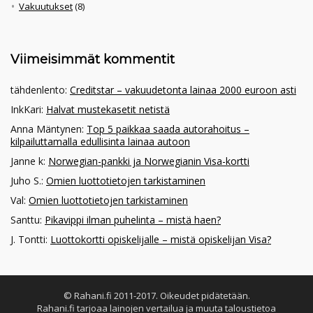
Vakuutukset
(8)
Viimeisimmät kommentit
tähdenlento
:
Creditstar – vakuudetonta lainaa 2000 euroon asti
InkKari
:
Halvat mustekasetit netistä
Anna Mäntynen
:
Top 5 paikkaa saada autorahoitus –
kilpailuttamalla edullisinta lainaa autoon
Janne k
:
Norwegian-pankki ja Norwegianin Visa-kortti
Juho S.
:
Omien luottotietojen tarkistaminen
Val
:
Omien luottotietojen tarkistaminen
Santtu
:
Pikavippi ilman puhelinta – mistä haen?
J. Tontti
:
Luottokortti opiskelijalle – mistä opiskelijan Visa?
© Rahani.fi 2011-2017. Oikeudet pidätetään.
Rahani.fi tarjoaa lainojen vertailua ja muuta taloustietoa