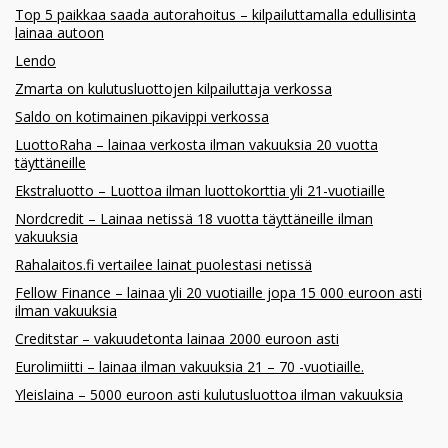
Top 5 paikkaa saada autorahoitus – kilpailuttamalla edullisinta
lainaa autoon
Lendo
Zmarta on kulutusluottojen kilpailuttaja verkossa
Saldo on kotimainen pikavippi verkossa
LuottoRaha – lainaa verkosta ilman vakuuksia 20 vuotta
täyttäneille
Ekstraluotto – Luottoa ilman luottokorttia yli 21-vuotiaille
Nordcredit – Lainaa netissä 18 vuotta täyttäneille ilman
vakuuksia
Rahalaitos.fi vertailee lainat puolestasi netissä
Fellow Finance – lainaa yli 20 vuotiaille jopa 15 000 euroon asti
ilman vakuuksia
Creditstar – vakuudetonta lainaa 2000 euroon asti
Eurolimiitti – lainaa ilman vakuuksia 21 – 70 -vuotiaille.
Yleislaina – 5000 euroon asti kulutusluottoa ilman vakuuksia