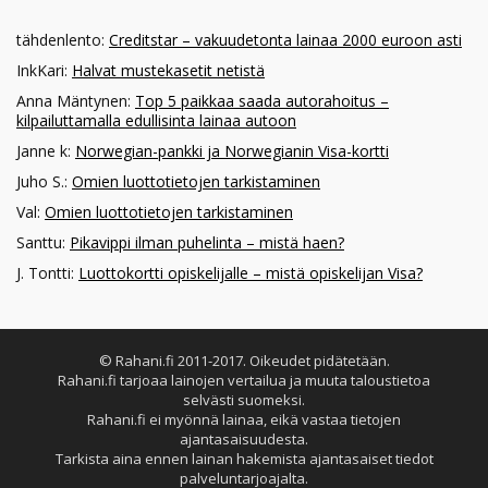
tähdenlento
:
Creditstar – vakuudetonta lainaa 2000 euroon asti
InkKari
:
Halvat mustekasetit netistä
Anna Mäntynen
:
Top 5 paikkaa saada autorahoitus –
kilpailuttamalla edullisinta lainaa autoon
Janne k
:
Norwegian-pankki ja Norwegianin Visa-kortti
Juho S.
:
Omien luottotietojen tarkistaminen
Val
:
Omien luottotietojen tarkistaminen
Santtu
:
Pikavippi ilman puhelinta – mistä haen?
J. Tontti
:
Luottokortti opiskelijalle – mistä opiskelijan Visa?
© Rahani.fi 2011-2017. Oikeudet pidätetään.
Rahani.fi tarjoaa lainojen vertailua ja muuta taloustietoa
selvästi suomeksi.
Rahani.fi ei myönnä lainaa, eikä vastaa tietojen
ajantasaisuudesta.
Tarkista aina ennen lainan hakemista ajantasaiset tiedot
palveluntarjoajalta.