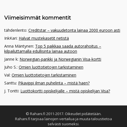
Viimeisimmät kommentit
tähdenlento
:
Creditstar – vakuudetonta lainaa 2000 euroon asti
InkKari
:
Halvat mustekasetit netistä
Anna Mäntynen
:
Top 5 paikkaa saada autorahoitus –
kilpailuttamalla edullisinta lainaa autoon
Janne k
:
Norwegian-pankki ja Norwegianin Visa-kortti
Juho S.
:
Omien luottotietojen tarkistaminen
Val
:
Omien luottotietojen tarkistaminen
Santtu
:
Pikavippi ilman puhelinta – mistä haen?
J. Tontti
:
Luottokortti opiskelijalle – mistä opiskelijan Visa?
© Rahani.fi 2011-2017. Oikeudet pidätetään.
Rahani.fi tarjoaa lainojen vertailua ja muuta taloustietoa
selvästi suomeksi.