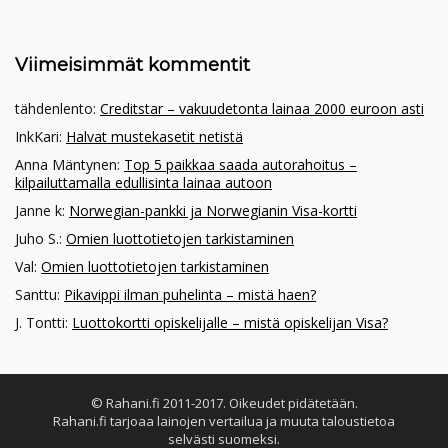
Viimeisimmät kommentit
tähdenlento
:
Creditstar – vakuudetonta lainaa 2000 euroon asti
InkKari
:
Halvat mustekasetit netistä
Anna Mäntynen
:
Top 5 paikkaa saada autorahoitus –
kilpailuttamalla edullisinta lainaa autoon
Janne k
:
Norwegian-pankki ja Norwegianin Visa-kortti
Juho S.
:
Omien luottotietojen tarkistaminen
Val
:
Omien luottotietojen tarkistaminen
Santtu
:
Pikavippi ilman puhelinta – mistä haen?
J. Tontti
:
Luottokortti opiskelijalle – mistä opiskelijan Visa?
© Rahani.fi 2011-2017. Oikeudet pidätetään.
Rahani.fi tarjoaa lainojen vertailua ja muuta taloustietoa
selvästi suomeksi.