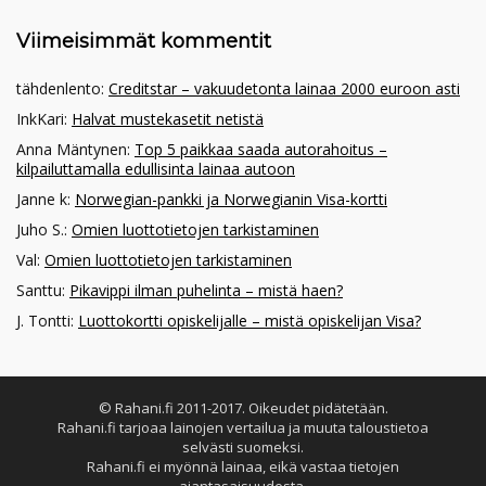
Viimeisimmät kommentit
tähdenlento
:
Creditstar – vakuudetonta lainaa 2000 euroon asti
InkKari
:
Halvat mustekasetit netistä
Anna Mäntynen
:
Top 5 paikkaa saada autorahoitus –
kilpailuttamalla edullisinta lainaa autoon
Janne k
:
Norwegian-pankki ja Norwegianin Visa-kortti
Juho S.
:
Omien luottotietojen tarkistaminen
Val
:
Omien luottotietojen tarkistaminen
Santtu
:
Pikavippi ilman puhelinta – mistä haen?
J. Tontti
:
Luottokortti opiskelijalle – mistä opiskelijan Visa?
© Rahani.fi 2011-2017. Oikeudet pidätetään.
Rahani.fi tarjoaa lainojen vertailua ja muuta taloustietoa
selvästi suomeksi.
Rahani.fi ei myönnä lainaa, eikä vastaa tietojen
ajantasaisuudesta.