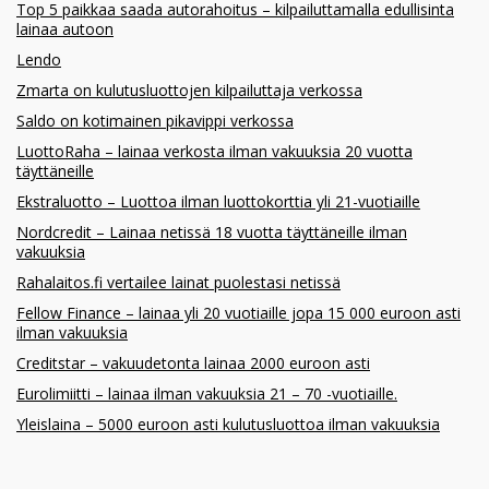
Top 5 paikkaa saada autorahoitus – kilpailuttamalla edullisinta
lainaa autoon
Lendo
Zmarta on kulutusluottojen kilpailuttaja verkossa
Saldo on kotimainen pikavippi verkossa
LuottoRaha – lainaa verkosta ilman vakuuksia 20 vuotta
täyttäneille
Ekstraluotto – Luottoa ilman luottokorttia yli 21-vuotiaille
Nordcredit – Lainaa netissä 18 vuotta täyttäneille ilman
vakuuksia
Rahalaitos.fi vertailee lainat puolestasi netissä
Fellow Finance – lainaa yli 20 vuotiaille jopa 15 000 euroon asti
ilman vakuuksia
Creditstar – vakuudetonta lainaa 2000 euroon asti
Eurolimiitti – lainaa ilman vakuuksia 21 – 70 -vuotiaille.
Yleislaina – 5000 euroon asti kulutusluottoa ilman vakuuksia