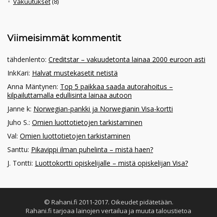
Vakuutukset
(8)
Viimeisimmät kommentit
tähdenlento
:
Creditstar – vakuudetonta lainaa 2000 euroon asti
InkKari
:
Halvat mustekasetit netistä
Anna Mäntynen
:
Top 5 paikkaa saada autorahoitus –
kilpailuttamalla edullisinta lainaa autoon
Janne k
:
Norwegian-pankki ja Norwegianin Visa-kortti
Juho S.
:
Omien luottotietojen tarkistaminen
Val
:
Omien luottotietojen tarkistaminen
Santtu
:
Pikavippi ilman puhelinta – mistä haen?
J. Tontti
:
Luottokortti opiskelijalle – mistä opiskelijan Visa?
© Rahani.fi 2011-2017. Oikeudet pidätetään.
Rahani.fi tarjoaa lainojen vertailua ja muuta taloustietoa