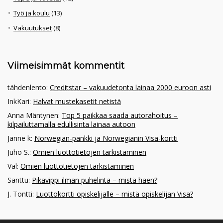
Työ ja koulu
(13)
Vakuutukset
(8)
Viimeisimmät kommentit
tähdenlento
:
Creditstar – vakuudetonta lainaa 2000 euroon asti
InkKari
:
Halvat mustekasetit netistä
Anna Mäntynen
:
Top 5 paikkaa saada autorahoitus –
kilpailuttamalla edullisinta lainaa autoon
Janne k
:
Norwegian-pankki ja Norwegianin Visa-kortti
Juho S.
:
Omien luottotietojen tarkistaminen
Val
:
Omien luottotietojen tarkistaminen
Santtu
:
Pikavippi ilman puhelinta – mistä haen?
J. Tontti
:
Luottokortti opiskelijalle – mistä opiskelijan Visa?