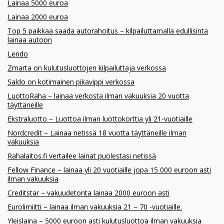
Lainaa 5000 euroa
Lainaa 2000 euroa
Top 5 paikkaa saada autorahoitus – kilpailuttamalla edullisinta
lainaa autoon
Lendo
Zmarta on kulutusluottojen kilpailuttaja verkossa
Saldo on kotimainen pikavippi verkossa
LuottoRaha – lainaa verkosta ilman vakuuksia 20 vuotta
täyttäneille
Ekstraluotto – Luottoa ilman luottokorttia yli 21-vuotiaille
Nordcredit – Lainaa netissä 18 vuotta täyttäneille ilman
vakuuksia
Rahalaitos.fi vertailee lainat puolestasi netissä
Fellow Finance – lainaa yli 20 vuotiaille jopa 15 000 euroon asti
ilman vakuuksia
Creditstar – vakuudetonta lainaa 2000 euroon asti
Eurolimiitti – lainaa ilman vakuuksia 21 – 70 -vuotiaille.
Yleislaina – 5000 euroon asti kulutusluottoa ilman vakuuksia