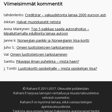
Viimeisimmät kommentit
tähdenlento
:
Creditstar – vakuudetonta lainaa 2000 euroon asti
InkKari
:
Halvat mustekasetit netistä
Anna Mäntynen
:
Top 5 paikkaa saada autorahoitus –
kilpailuttamalla edullisinta lainaa autoon
Janne k
:
Norwegian-pankki ja Norwegianin Visa-kortti
Juho S.
:
Omien luottotietojen tarkistaminen
Val
:
Omien luottotietojen tarkistaminen
Santtu
:
Pikavippi ilman puhelinta – mistä haen?
J. Tontti
:
Luottokortti opiskelijalle – mistä opiskelijan Visa?
© Rahani.fi 2011-2017. Oikeudet pidätetään.
Rahani.fi tarjoaa lainojen vertailua ja muuta taloustietoa
selvästi suomeksi.
Rahani.fi ei myönnä lainaa, eikä vastaa tietojen
ajantasaisuudesta.
Tarkista aina ennen lainan hakemista ajantasaiset tiedot