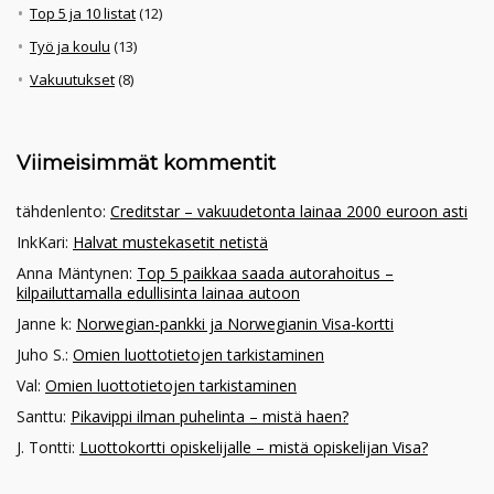
Top 5 ja 10 listat
(12)
Työ ja koulu
(13)
Vakuutukset
(8)
Viimeisimmät kommentit
tähdenlento
:
Creditstar – vakuudetonta lainaa 2000 euroon asti
InkKari
:
Halvat mustekasetit netistä
Anna Mäntynen
:
Top 5 paikkaa saada autorahoitus –
kilpailuttamalla edullisinta lainaa autoon
Janne k
:
Norwegian-pankki ja Norwegianin Visa-kortti
Juho S.
:
Omien luottotietojen tarkistaminen
Val
:
Omien luottotietojen tarkistaminen
Santtu
:
Pikavippi ilman puhelinta – mistä haen?
J. Tontti
:
Luottokortti opiskelijalle – mistä opiskelijan Visa?