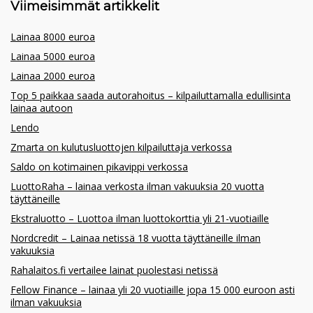
Viimeisimmät artikkelit
Lainaa 8000 euroa
Lainaa 5000 euroa
Lainaa 2000 euroa
Top 5 paikkaa saada autorahoitus – kilpailuttamalla edullisinta
lainaa autoon
Lendo
Zmarta on kulutusluottojen kilpailuttaja verkossa
Saldo on kotimainen pikavippi verkossa
LuottoRaha – lainaa verkosta ilman vakuuksia 20 vuotta
täyttäneille
Ekstraluotto – Luottoa ilman luottokorttia yli 21-vuotiaille
Nordcredit – Lainaa netissä 18 vuotta täyttäneille ilman
vakuuksia
Rahalaitos.fi vertailee lainat puolestasi netissä
Fellow Finance – lainaa yli 20 vuotiaille jopa 15 000 euroon asti
ilman vakuuksia