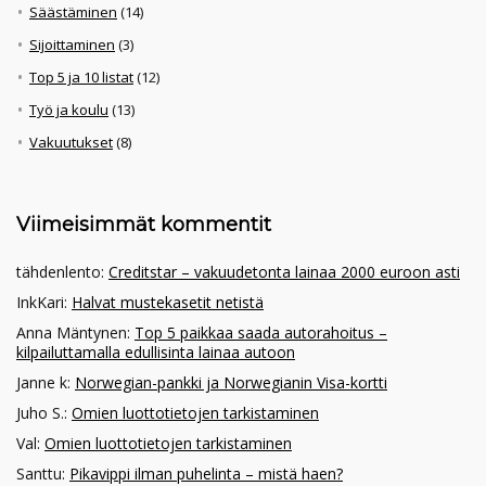
Säästäminen
(14)
Sijoittaminen
(3)
Top 5 ja 10 listat
(12)
Työ ja koulu
(13)
Vakuutukset
(8)
Viimeisimmät kommentit
tähdenlento
:
Creditstar – vakuudetonta lainaa 2000 euroon asti
InkKari
:
Halvat mustekasetit netistä
Anna Mäntynen
:
Top 5 paikkaa saada autorahoitus –
kilpailuttamalla edullisinta lainaa autoon
Janne k
:
Norwegian-pankki ja Norwegianin Visa-kortti
Juho S.
:
Omien luottotietojen tarkistaminen
Val
:
Omien luottotietojen tarkistaminen
Santtu
:
Pikavippi ilman puhelinta – mistä haen?