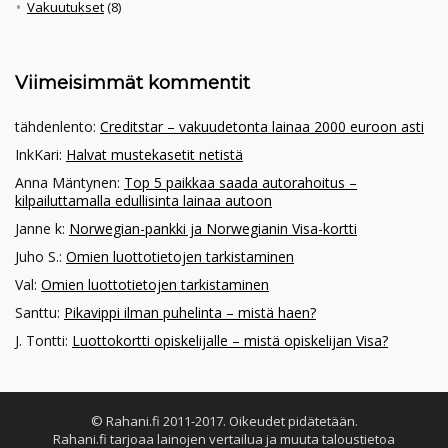
Vakuutukset
(8)
Viimeisimmät kommentit
tähdenlento
:
Creditstar – vakuudetonta lainaa 2000 euroon asti
InkKari
:
Halvat mustekasetit netistä
Anna Mäntynen
:
Top 5 paikkaa saada autorahoitus –
kilpailuttamalla edullisinta lainaa autoon
Janne k
:
Norwegian-pankki ja Norwegianin Visa-kortti
Juho S.
:
Omien luottotietojen tarkistaminen
Val
:
Omien luottotietojen tarkistaminen
Santtu
:
Pikavippi ilman puhelinta – mistä haen?
J. Tontti
:
Luottokortti opiskelijalle – mistä opiskelijan Visa?
© Rahani.fi 2011-2017. Oikeudet pidätetään.
Rahani.fi tarjoaa lainojen vertailua ja muuta taloustietoa