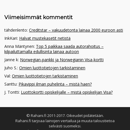
Viimeisimmät kommentit
tähdenlento
:
Creditstar – vakuudetonta lainaa 2000 euroon asti
InkKari
:
Halvat mustekasetit netistä
Anna Mäntynen
:
Top 5 paikkaa saada autorahoitus –
kilpailuttamalla edullisinta lainaa autoon
Janne k
:
Norwegian-pankki ja Norwegianin Visa-kortti
Juho S.
:
Omien luottotietojen tarkistaminen
Val
:
Omien luottotietojen tarkistaminen
Santtu
:
Pikavippi ilman puhelinta – mistä haen?
J. Tontti
:
Luottokortti opiskelijalle – mistä opiskelijan Visa?
© Rahani.fi 2011-2017. Oikeudet pidätetään.
Rahani.fi tarjoaa lainojen vertailua ja muuta taloustietoa
selvästi suomeksi.