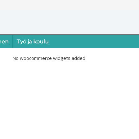
nen
Työ ja koulu
No woocommerce widgets added