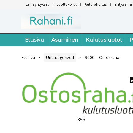
Lainayritykset
Luottokortit
Autorahoitus
Yrityslaina
Etusivu
Asuminen
Kulutusluotot
P
Etusivu
Uncategorized
3000 – Ostosraha
356