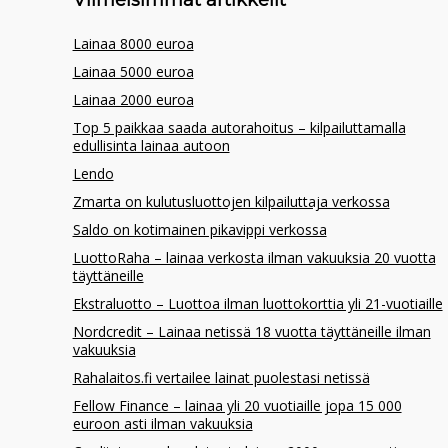
Viimeisimmät artikkelit
Lainaa 8000 euroa
Lainaa 5000 euroa
Lainaa 2000 euroa
Top 5 paikkaa saada autorahoitus – kilpailuttamalla
edullisinta lainaa autoon
Lendo
Zmarta on kulutusluottojen kilpailuttaja verkossa
Saldo on kotimainen pikavippi verkossa
LuottoRaha – lainaa verkosta ilman vakuuksia 20 vuotta
täyttäneille
Ekstraluotto – Luottoa ilman luottokorttia yli 21-vuotiaille
Nordcredit – Lainaa netissä 18 vuotta täyttäneille ilman
vakuuksia
Rahalaitos.fi vertailee lainat puolestasi netissä
Fellow Finance – lainaa yli 20 vuotiaille jopa 15 000
euroon asti ilman vakuuksia