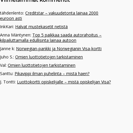
Viimeisimmät kommentit
tähdenlento
:
Creditstar – vakuudetonta lainaa 2000
euroon asti
InkKari
:
Halvat mustekasetit netistä
Anna Mäntynen
:
Top 5 paikkaa saada autorahoitus –
kilpailuttamalla edullisinta lainaa autoon
Janne k
:
Norwegian-pankki ja Norwegianin Visa-kortti
Juho S.
:
Omien luottotietojen tarkistaminen
Val
:
Omien luottotietojen tarkistaminen
Santtu
:
Pikavippi ilman puhelinta – mistä haen?
J. Tontti
:
Luottokortti opiskelijalle – mistä opiskelijan Visa?