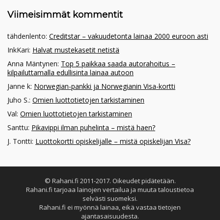
Viimeisimmät kommentit
tähdenlento
:
Creditstar – vakuudetonta lainaa 2000 euroon asti
InkKari
:
Halvat mustekasetit netistä
Anna Mäntynen
:
Top 5 paikkaa saada autorahoitus –
kilpailuttamalla edullisinta lainaa autoon
Janne k
:
Norwegian-pankki ja Norwegianin Visa-kortti
Juho S.
:
Omien luottotietojen tarkistaminen
Val
:
Omien luottotietojen tarkistaminen
Santtu
:
Pikavippi ilman puhelinta – mistä haen?
J. Tontti
:
Luottokortti opiskelijalle – mistä opiskelijan Visa?
© Rahani.fi 2011-2017. Oikeudet pidätetään.
Rahani.fi tarjoaa lainojen vertailua ja muuta taloustietoa
selvästi suomeksi.
Rahani.fi ei myönnä lainaa, eikä vastaa tietojen
ajantasaisuudesta.