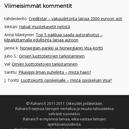
Viimeisimmät kommentit
tähdenlento
:
Creditstar – vakuudetonta lainaa 2000 euroon asti
InkKari
:
Halvat mustekasetit netistä
Anna Mäntynen
:
Top 5 paikkaa saada autorahoitus –
kilpailuttamalla edullisinta lainaa autoon
Janne k
:
Norwegian-pankki ja Norwegianin Visa-kortti
Juho S.
:
Omien luottotietojen tarkistaminen
Val
:
Omien luottotietojen tarkistaminen
Santtu
:
Pikavippi ilman puhelinta – mistä haen?
J. Tontti
:
Luottokortti opiskelijalle – mistä opiskelijan Visa?
© Rahani.fi 2011-2017. Oikeudet pidätetään.
Rahani.fi tarjoaa lainojen vertailua ja muuta taloustietoa
selvästi suomeksi.
Rahani.fi ei myönnä lainaa, eikä vastaa tietojen
ajantasaisuudesta.