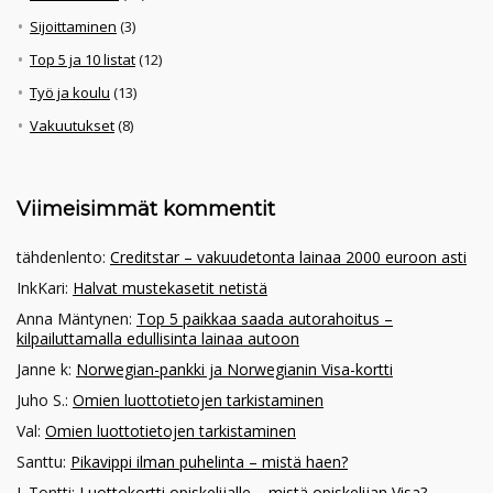
Sijoittaminen
(3)
Top 5 ja 10 listat
(12)
Työ ja koulu
(13)
Vakuutukset
(8)
Viimeisimmät kommentit
tähdenlento
:
Creditstar – vakuudetonta lainaa 2000 euroon asti
InkKari
:
Halvat mustekasetit netistä
Anna Mäntynen
:
Top 5 paikkaa saada autorahoitus –
kilpailuttamalla edullisinta lainaa autoon
Janne k
:
Norwegian-pankki ja Norwegianin Visa-kortti
Juho S.
:
Omien luottotietojen tarkistaminen
Val
:
Omien luottotietojen tarkistaminen
Santtu
:
Pikavippi ilman puhelinta – mistä haen?
J. Tontti
:
Luottokortti opiskelijalle – mistä opiskelijan Visa?