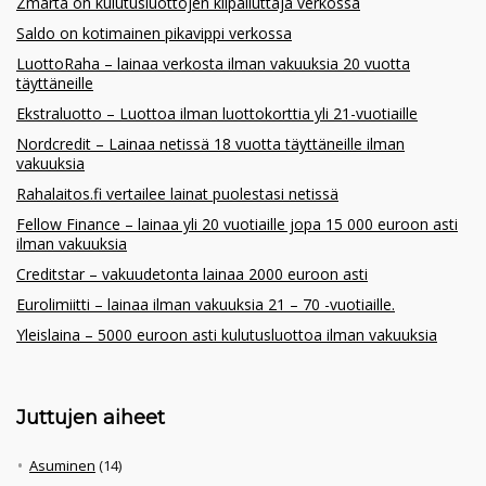
Zmarta on kulutusluottojen kilpailuttaja verkossa
Saldo on kotimainen pikavippi verkossa
LuottoRaha – lainaa verkosta ilman vakuuksia 20 vuotta
täyttäneille
Ekstraluotto – Luottoa ilman luottokorttia yli 21-vuotiaille
Nordcredit – Lainaa netissä 18 vuotta täyttäneille ilman
vakuuksia
Rahalaitos.fi vertailee lainat puolestasi netissä
Fellow Finance – lainaa yli 20 vuotiaille jopa 15 000 euroon asti
ilman vakuuksia
Creditstar – vakuudetonta lainaa 2000 euroon asti
Eurolimiitti – lainaa ilman vakuuksia 21 – 70 -vuotiaille.
Yleislaina – 5000 euroon asti kulutusluottoa ilman vakuuksia
Juttujen aiheet
Asuminen
(14)