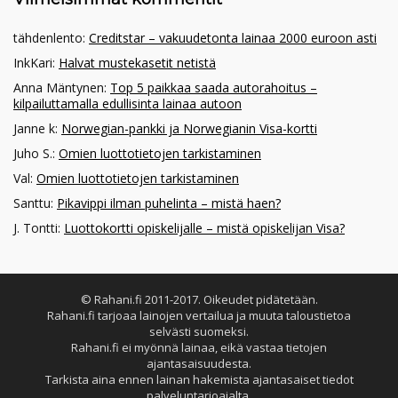
tähdenlento
:
Creditstar – vakuudetonta lainaa 2000 euroon asti
InkKari
:
Halvat mustekasetit netistä
Anna Mäntynen
:
Top 5 paikkaa saada autorahoitus –
kilpailuttamalla edullisinta lainaa autoon
Janne k
:
Norwegian-pankki ja Norwegianin Visa-kortti
Juho S.
:
Omien luottotietojen tarkistaminen
Val
:
Omien luottotietojen tarkistaminen
Santtu
:
Pikavippi ilman puhelinta – mistä haen?
J. Tontti
:
Luottokortti opiskelijalle – mistä opiskelijan Visa?
© Rahani.fi 2011-2017. Oikeudet pidätetään.
Rahani.fi tarjoaa lainojen vertailua ja muuta taloustietoa
selvästi suomeksi.
Rahani.fi ei myönnä lainaa, eikä vastaa tietojen
ajantasaisuudesta.
Tarkista aina ennen lainan hakemista ajantasaiset tiedot
palveluntarjoajalta.