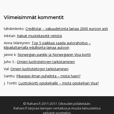
Viimeisimmät kommentit
tähdenlento
:
Creditstar – vakuudetonta lainaa 2000 euroon asti
InkKari
:
Halvat mustekasetit netistä
Anna Mäntynen
:
Top 5 paikkaa saada autorahoitus –
kilpailuttamalla edullisinta lainaa autoon
Janne k
:
Norwegian-pankki ja Norwegianin Visa-kortti
Juho S.
:
Omien luottotietojen tarkistaminen
Val
:
Omien luottotietojen tarkistaminen
Santtu
:
Pikavippi ilman puhelinta – mistä haen?
J. Tontti
:
Luottokortti opiskelijalle – mistä opiskelijan Visa?
© Rahani.fi 2011-2017. Oikeudet pidätetään.
Rahani.fi tarjoaa lainojen vertailua ja muuta taloustietoa
selvästi suomeksi.