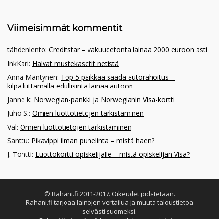
Viimeisimmät kommentit
tähdenlento
:
Creditstar – vakuudetonta lainaa 2000 euroon asti
InkKari
:
Halvat mustekasetit netistä
Anna Mäntynen
:
Top 5 paikkaa saada autorahoitus –
kilpailuttamalla edullisinta lainaa autoon
Janne k
:
Norwegian-pankki ja Norwegianin Visa-kortti
Juho S.
:
Omien luottotietojen tarkistaminen
Val
:
Omien luottotietojen tarkistaminen
Santtu
:
Pikavippi ilman puhelinta – mistä haen?
J. Tontti
:
Luottokortti opiskelijalle – mistä opiskelijan Visa?
© Rahani.fi 2011-2017. Oikeudet pidätetään.
Rahani.fi tarjoaa lainojen vertailua ja muuta taloustietoa
selvästi suomeksi.