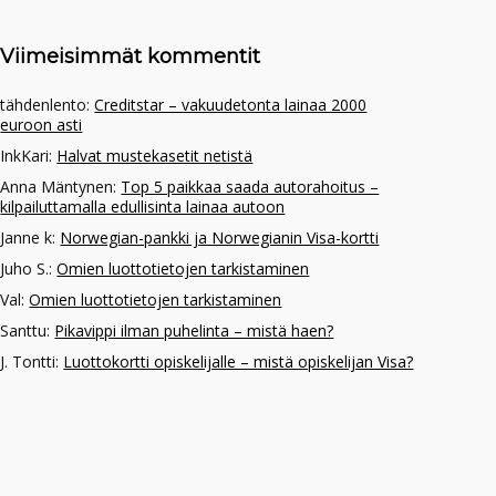
Viimeisimmät kommentit
tähdenlento
:
Creditstar – vakuudetonta lainaa 2000
euroon asti
InkKari
:
Halvat mustekasetit netistä
Anna Mäntynen
:
Top 5 paikkaa saada autorahoitus –
kilpailuttamalla edullisinta lainaa autoon
Janne k
:
Norwegian-pankki ja Norwegianin Visa-kortti
Juho S.
:
Omien luottotietojen tarkistaminen
Val
:
Omien luottotietojen tarkistaminen
Santtu
:
Pikavippi ilman puhelinta – mistä haen?
J. Tontti
:
Luottokortti opiskelijalle – mistä opiskelijan Visa?