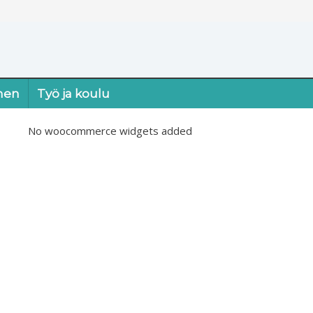
nen
Työ ja koulu
No woocommerce widgets added