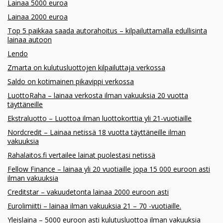
Lainaa 5000 euroa
Lainaa 2000 euroa
Top 5 paikkaa saada autorahoitus – kilpailuttamalla edullisinta
lainaa autoon
Lendo
Zmarta on kulutusluottojen kilpailuttaja verkossa
Saldo on kotimainen pikavippi verkossa
LuottoRaha – lainaa verkosta ilman vakuuksia 20 vuotta
täyttäneille
Ekstraluotto – Luottoa ilman luottokorttia yli 21-vuotiaille
Nordcredit – Lainaa netissä 18 vuotta täyttäneille ilman
vakuuksia
Rahalaitos.fi vertailee lainat puolestasi netissä
Fellow Finance – lainaa yli 20 vuotiaille jopa 15 000 euroon asti
ilman vakuuksia
Creditstar – vakuudetonta lainaa 2000 euroon asti
Eurolimiitti – lainaa ilman vakuuksia 21 – 70 -vuotiaille.
Yleislaina – 5000 euroon asti kulutusluottoa ilman vakuuksia