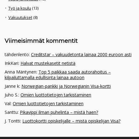
Työ ja koulu
(13)
Vakuutukset
(8)
Viimeisimmät kommentit
tähdenlento
:
Creditstar – vakuudetonta lainaa 2000 euroon asti
InkKari
:
Halvat mustekasetit netistä
Anna Mäntynen
:
Top 5 paikkaa saada autorahoitus –
kilpailuttamalla edullisinta lainaa autoon
Janne k
:
Norwegian-pankki ja Norwegianin Visa-kortti
Juho S.
:
Omien luottotietojen tarkistaminen
Val
:
Omien luottotietojen tarkistaminen
Santtu
:
Pikavippi ilman puhelinta – mistä haen?
J. Tontti
:
Luottokortti opiskelijalle – mistä opiskelijan Visa?