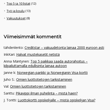
Top 5 ja 10 listat
(12)
Työ ja koulu
(13)
Vakuutukset
(8)
Viimeisimmät kommentit
tähdenlento
:
Creditstar – vakuudetonta lainaa 2000 euroon asti
InkKari
:
Halvat mustekasetit netistä
Anna Mäntynen
:
Top 5 paikkaa saada autorahoitus –
kilpailuttamalla edullisinta lainaa autoon
Janne k
:
Norwegian-pankki ja Norwegianin Visa-kortti
Juho S.
:
Omien luottotietojen tarkistaminen
Val
:
Omien luottotietojen tarkistaminen
Santtu
:
Pikavippi ilman puhelinta – mistä haen?
J. Tontti
:
Luottokortti opiskelijalle – mistä opiskelijan Visa?