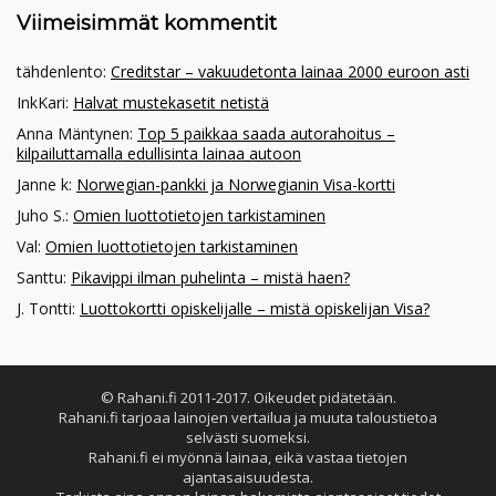
Viimeisimmät kommentit
tähdenlento
:
Creditstar – vakuudetonta lainaa 2000 euroon asti
InkKari
:
Halvat mustekasetit netistä
Anna Mäntynen
:
Top 5 paikkaa saada autorahoitus –
kilpailuttamalla edullisinta lainaa autoon
Janne k
:
Norwegian-pankki ja Norwegianin Visa-kortti
Juho S.
:
Omien luottotietojen tarkistaminen
Val
:
Omien luottotietojen tarkistaminen
Santtu
:
Pikavippi ilman puhelinta – mistä haen?
J. Tontti
:
Luottokortti opiskelijalle – mistä opiskelijan Visa?
© Rahani.fi 2011-2017. Oikeudet pidätetään.
Rahani.fi tarjoaa lainojen vertailua ja muuta taloustietoa
selvästi suomeksi.
Rahani.fi ei myönnä lainaa, eikä vastaa tietojen
ajantasaisuudesta.