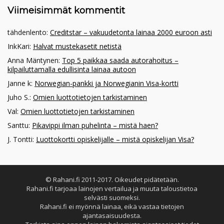
Viimeisimmät kommentit
tähdenlento
:
Creditstar – vakuudetonta lainaa 2000 euroon asti
InkKari
:
Halvat mustekasetit netistä
Anna Mäntynen
:
Top 5 paikkaa saada autorahoitus –
kilpailuttamalla edullisinta lainaa autoon
Janne k
:
Norwegian-pankki ja Norwegianin Visa-kortti
Juho S.
:
Omien luottotietojen tarkistaminen
Val
:
Omien luottotietojen tarkistaminen
Santtu
:
Pikavippi ilman puhelinta – mistä haen?
J. Tontti
:
Luottokortti opiskelijalle – mistä opiskelijan Visa?
© Rahani.fi 2011-2017. Oikeudet pidätetään.
Rahani.fi tarjoaa lainojen vertailua ja muuta taloustietoa
selvästi suomeksi.
Rahani.fi ei myönnä lainaa, eikä vastaa tietojen
ajantasaisuudesta.