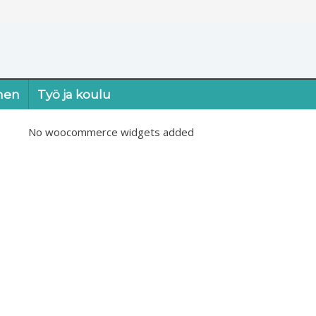
nen
Työ ja koulu
No woocommerce widgets added