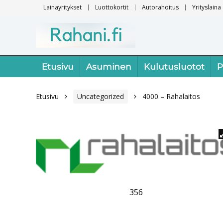
Lainayritykset
Luottokortit
Autorahoitus
Yrityslaina
Etusivu
Asuminen
Kulutusluotot
P
Etusivu
Uncategorized
4000 – Rahalaitos
356