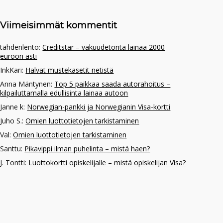
Viimeisimmät kommentit
tähdenlento
:
Creditstar – vakuudetonta lainaa 2000
euroon asti
InkKari
:
Halvat mustekasetit netistä
Anna Mäntynen
:
Top 5 paikkaa saada autorahoitus –
kilpailuttamalla edullisinta lainaa autoon
Janne k
:
Norwegian-pankki ja Norwegianin Visa-kortti
Juho S.
:
Omien luottotietojen tarkistaminen
Val
:
Omien luottotietojen tarkistaminen
Santtu
:
Pikavippi ilman puhelinta – mistä haen?
J. Tontti
:
Luottokortti opiskelijalle – mistä opiskelijan Visa?