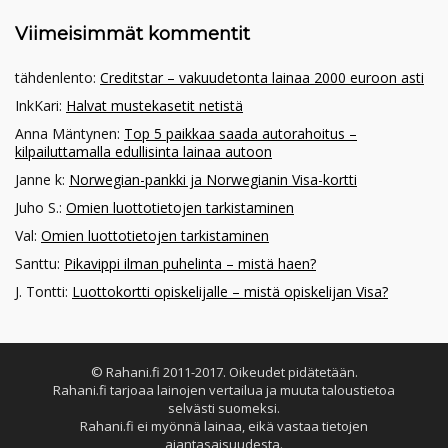
Viimeisimmät kommentit
tähdenlento
:
Creditstar – vakuudetonta lainaa 2000 euroon asti
InkKari
:
Halvat mustekasetit netistä
Anna Mäntynen
:
Top 5 paikkaa saada autorahoitus –
kilpailuttamalla edullisinta lainaa autoon
Janne k
:
Norwegian-pankki ja Norwegianin Visa-kortti
Juho S.
:
Omien luottotietojen tarkistaminen
Val
:
Omien luottotietojen tarkistaminen
Santtu
:
Pikavippi ilman puhelinta – mistä haen?
J. Tontti
:
Luottokortti opiskelijalle – mistä opiskelijan Visa?
© Rahani.fi 2011-2017. Oikeudet pidätetään.
Rahani.fi tarjoaa lainojen vertailua ja muuta taloustietoa
selvästi suomeksi.
Rahani.fi ei myönnä lainaa, eikä vastaa tietojen
ajantasaisuudesta.