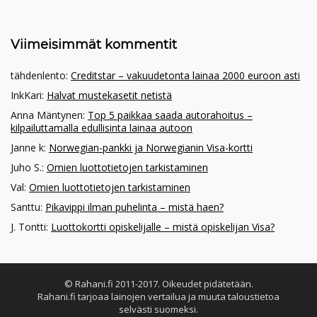
Viimeisimmät kommentit
tähdenlento
:
Creditstar – vakuudetonta lainaa 2000 euroon asti
InkKari
:
Halvat mustekasetit netistä
Anna Mäntynen
:
Top 5 paikkaa saada autorahoitus –
kilpailuttamalla edullisinta lainaa autoon
Janne k
:
Norwegian-pankki ja Norwegianin Visa-kortti
Juho S.
:
Omien luottotietojen tarkistaminen
Val
:
Omien luottotietojen tarkistaminen
Santtu
:
Pikavippi ilman puhelinta – mistä haen?
J. Tontti
:
Luottokortti opiskelijalle – mistä opiskelijan Visa?
© Rahani.fi 2011-2017. Oikeudet pidätetään.
Rahani.fi tarjoaa lainojen vertailua ja muuta taloustietoa
selvästi suomeksi.