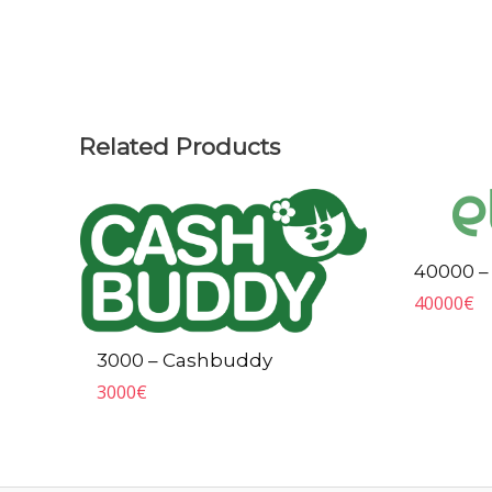
Related Products
40000 – 
40000
€
3000 – Cashbuddy
3000
€