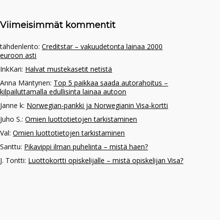
Viimeisimmät kommentit
tähdenlento
:
Creditstar – vakuudetonta lainaa 2000
euroon asti
InkKari
:
Halvat mustekasetit netistä
Anna Mäntynen
:
Top 5 paikkaa saada autorahoitus –
kilpailuttamalla edullisinta lainaa autoon
Janne k
:
Norwegian-pankki ja Norwegianin Visa-kortti
Juho S.
:
Omien luottotietojen tarkistaminen
Val
:
Omien luottotietojen tarkistaminen
Santtu
:
Pikavippi ilman puhelinta – mistä haen?
J. Tontti
:
Luottokortti opiskelijalle – mistä opiskelijan Visa?