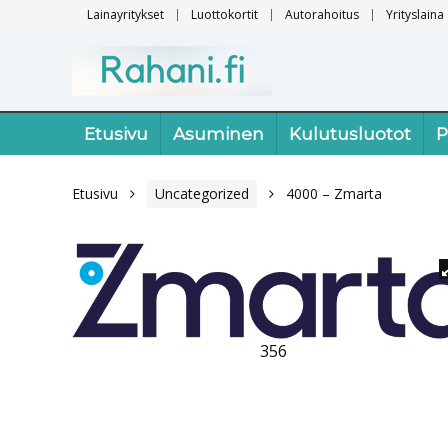
Lainayritykset
Luottokortit
Autorahoitus
Yrityslaina
Etusivu
Asuminen
Kulutusluotot
P
Etusivu
Uncategorized
4000 – Zmarta
356