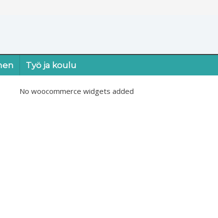
nen
Työ ja koulu
No woocommerce widgets added