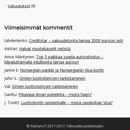
Vakuutukset
(8)
Viimeisimmät kommentit
tähdenlento
:
Creditstar – vakuudetonta lainaa 2000 euroon asti
InkKari
:
Halvat mustekasetit netistä
Anna Mäntynen
:
Top 5 paikkaa saada autorahoitus –
kilpailuttamalla edullisinta lainaa autoon
Janne k
:
Norwegian-pankki ja Norwegianin Visa-kortti
Juho S.
:
Omien luottotietojen tarkistaminen
Val
:
Omien luottotietojen tarkistaminen
Santtu
:
Pikavippi ilman puhelinta – mistä haen?
J. Tontti
:
Luottokortti opiskelijalle – mistä opiskelijan Visa?
© Rahani.fi 2011-2017. Oikeudet pidätetään.