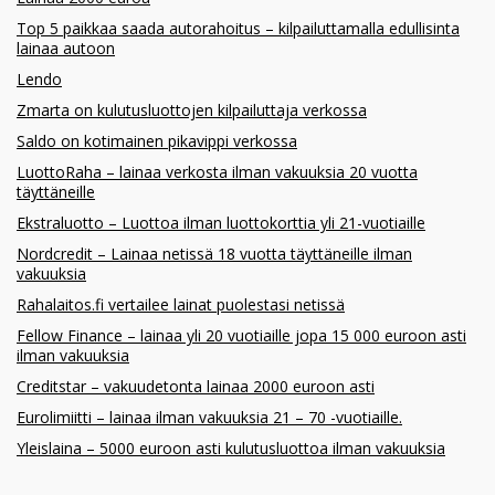
Top 5 paikkaa saada autorahoitus – kilpailuttamalla edullisinta
lainaa autoon
Lendo
Zmarta on kulutusluottojen kilpailuttaja verkossa
Saldo on kotimainen pikavippi verkossa
LuottoRaha – lainaa verkosta ilman vakuuksia 20 vuotta
täyttäneille
Ekstraluotto – Luottoa ilman luottokorttia yli 21-vuotiaille
Nordcredit – Lainaa netissä 18 vuotta täyttäneille ilman
vakuuksia
Rahalaitos.fi vertailee lainat puolestasi netissä
Fellow Finance – lainaa yli 20 vuotiaille jopa 15 000 euroon asti
ilman vakuuksia
Creditstar – vakuudetonta lainaa 2000 euroon asti
Eurolimiitti – lainaa ilman vakuuksia 21 – 70 -vuotiaille.
Yleislaina – 5000 euroon asti kulutusluottoa ilman vakuuksia