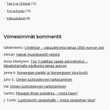
Top 5 ja 10 listat
(12)
Työ ja koulu
(13)
Vakuutukset
(8)
Viimeisimmät kommentit
tähdenlento
:
Creditstar – vakuudetonta lainaa 2000 euroon asti
InkKari
:
Halvat mustekasetit netistä
Anna Mäntynen
:
Top 5 paikkaa saada autorahoitus –
kilpailuttamalla edullisinta lainaa autoon
Janne k
:
Norwegian-pankki ja Norwegianin Visa-kortti
Juho S.
:
Omien luottotietojen tarkistaminen
Val
:
Omien luottotietojen tarkistaminen
Santtu
:
Pikavippi ilman puhelinta – mistä haen?
J. Tontti
:
Luottokortti opiskelijalle – mistä opiskelijan Visa?