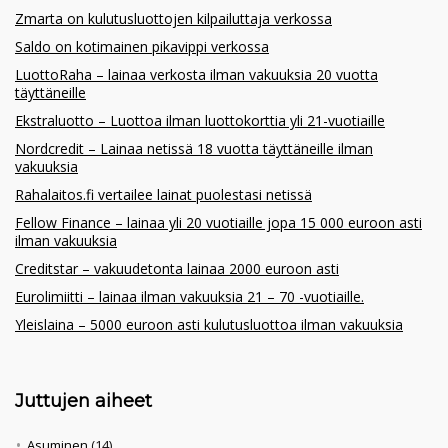
Zmarta on kulutusluottojen kilpailuttaja verkossa
Saldo on kotimainen pikavippi verkossa
LuottoRaha – lainaa verkosta ilman vakuuksia 20 vuotta
täyttäneille
Ekstraluotto – Luottoa ilman luottokorttia yli 21-vuotiaille
Nordcredit – Lainaa netissä 18 vuotta täyttäneille ilman
vakuuksia
Rahalaitos.fi vertailee lainat puolestasi netissä
Fellow Finance – lainaa yli 20 vuotiaille jopa 15 000 euroon asti
ilman vakuuksia
Creditstar – vakuudetonta lainaa 2000 euroon asti
Eurolimiitti – lainaa ilman vakuuksia 21 – 70 -vuotiaille.
Yleislaina – 5000 euroon asti kulutusluottoa ilman vakuuksia
Juttujen aiheet
Asuminen
(14)