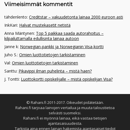
Viimeisimmät kommentit
tähdenlento
:
Creditstar – vakuudetonta lainaa 2000 euroon asti
InkKari
:
Halvat mustekasetit netistä
Anna Mäntynen
:
Top 5 paikkaa saada autorahoitus –
kilpailuttamalla edullisinta lainaa autoon
Janne k
:
Norwegian-pankki ja Norwegianin Visa-kortti
Juho S.
:
Omien luottotietojen tarkistaminen
Val
:
Omien luottotietojen tarkistaminen
Santtu
:
Pikavippi ilman puhelinta – mistä haen?
J. Tontti
:
Luottokortti opiskelijalle – mistä opiskelijan Visa?
© Rahani.fi 2011-2017. Oikeudet pidätetään.
Rahani.fi tarjoaa lainojen vertailua ja muuta taloustietoa
selvästi suomeksi.
Rahani.fi ei myönnä lainaa, eikä vastaa tietojen
ajantasaisuudesta.
Tarkista aina ennen lainan hakemista ajantasaiset tiedot