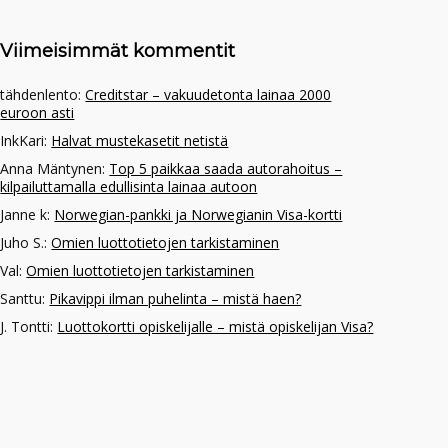
Viimeisimmät kommentit
tähdenlento
:
Creditstar – vakuudetonta lainaa 2000
euroon asti
InkKari
:
Halvat mustekasetit netistä
Anna Mäntynen
:
Top 5 paikkaa saada autorahoitus –
kilpailuttamalla edullisinta lainaa autoon
Janne k
:
Norwegian-pankki ja Norwegianin Visa-kortti
Juho S.
:
Omien luottotietojen tarkistaminen
Val
:
Omien luottotietojen tarkistaminen
Santtu
:
Pikavippi ilman puhelinta – mistä haen?
J. Tontti
:
Luottokortti opiskelijalle – mistä opiskelijan Visa?