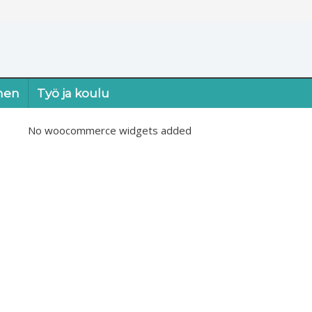
nen
Työ ja koulu
No woocommerce widgets added