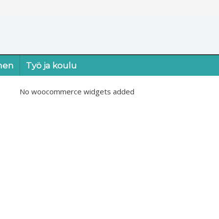
nen
Työ ja koulu
No woocommerce widgets added