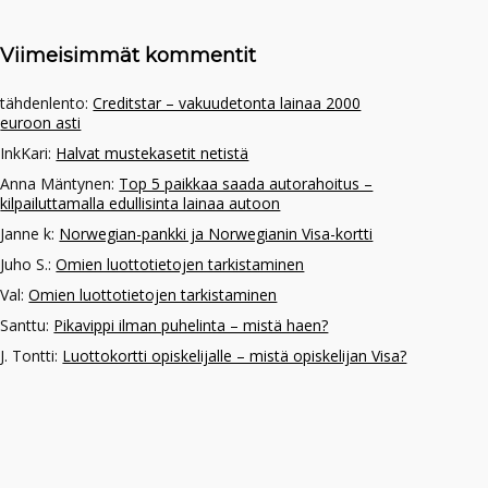
Viimeisimmät kommentit
tähdenlento
:
Creditstar – vakuudetonta lainaa 2000
euroon asti
InkKari
:
Halvat mustekasetit netistä
Anna Mäntynen
:
Top 5 paikkaa saada autorahoitus –
kilpailuttamalla edullisinta lainaa autoon
Janne k
:
Norwegian-pankki ja Norwegianin Visa-kortti
Juho S.
:
Omien luottotietojen tarkistaminen
Val
:
Omien luottotietojen tarkistaminen
Santtu
:
Pikavippi ilman puhelinta – mistä haen?
J. Tontti
:
Luottokortti opiskelijalle – mistä opiskelijan Visa?