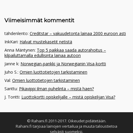
Viimeisimmät kommentit
tähdenlento
:
Creditstar – vakuudetonta lainaa 2000 euroon asti
InkKari
:
Halvat mustekasetit netistä
Anna Mäntynen
:
Top 5 paikkaa saada autorahoitus –
kilpailuttamalla edullisinta lainaa autoon
Janne k
:
Norwegian-pankki ja Norwegianin Visa-kortti
Juho S.
:
Omien luottotietojen tarkistaminen
Val
:
Omien luottotietojen tarkistaminen
Santtu
:
Pikavippi ilman puhelinta – mistä haen?
J. Tontti
:
Luottokortti opiskelijalle – mistä opiskelijan Visa?
© Rahani.fi 2011-2017. Oikeudet pidätetään.
Rahani.fi tarjoaa lainojen vertailua ja muuta taloustietoa
selvästi suomeksi.