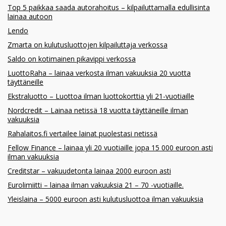
Top 5 paikkaa saada autorahoitus – kilpailuttamalla edullisinta
lainaa autoon
Lendo
Zmarta on kulutusluottojen kilpailuttaja verkossa
Saldo on kotimainen pikavippi verkossa
LuottoRaha – lainaa verkosta ilman vakuuksia 20 vuotta
täyttäneille
Ekstraluotto – Luottoa ilman luottokorttia yli 21-vuotiaille
Nordcredit – Lainaa netissä 18 vuotta täyttäneille ilman
vakuuksia
Rahalaitos.fi vertailee lainat puolestasi netissä
Fellow Finance – lainaa yli 20 vuotiaille jopa 15 000 euroon asti
ilman vakuuksia
Creditstar – vakuudetonta lainaa 2000 euroon asti
Eurolimiitti – lainaa ilman vakuuksia 21 – 70 -vuotiaille.
Yleislaina – 5000 euroon asti kulutusluottoa ilman vakuuksia