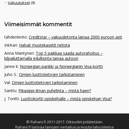
Vakuutukset
(8)
Viimeisimmät kommentit
tähdenlento
:
Creditstar – vakuudetonta lainaa 2000 euroon asti
InkKari
:
Halvat mustekasetit netistä
Anna Mäntynen
:
Top 5 paikkaa saada autorahoitus –
kilpailuttamalla edullisinta lainaa autoon
Janne k
:
Norwegian-pankki ja Norwegianin Visa-kortti
Juho S.
:
Omien luottotietojen tarkistaminen
Val
:
Omien luottotietojen tarkistaminen
Santtu
:
Pikavippi ilman puhelinta – mistä haen?
J. Tontti
:
Luottokortti opiskelijalle – mistä opiskelijan Visa?
© Rahani.fi 2011-2017. Oikeudet pidätetään.
Rahani.fi tarjoaa lainojen vertailua ja muuta taloustietoa