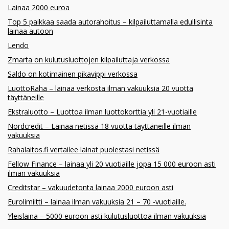
Lainaa 2000 euroa
Top 5 paikkaa saada autorahoitus – kilpailuttamalla edullisinta
lainaa autoon
Lendo
Zmarta on kulutusluottojen kilpailuttaja verkossa
Saldo on kotimainen pikavippi verkossa
LuottoRaha – lainaa verkosta ilman vakuuksia 20 vuotta
täyttäneille
Ekstraluotto – Luottoa ilman luottokorttia yli 21-vuotiaille
Nordcredit – Lainaa netissä 18 vuotta täyttäneille ilman
vakuuksia
Rahalaitos.fi vertailee lainat puolestasi netissä
Fellow Finance – lainaa yli 20 vuotiaille jopa 15 000 euroon asti
ilman vakuuksia
Creditstar – vakuudetonta lainaa 2000 euroon asti
Eurolimiitti – lainaa ilman vakuuksia 21 – 70 -vuotiaille.
Yleislaina – 5000 euroon asti kulutusluottoa ilman vakuuksia