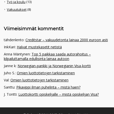
Työ ja koulu
(13)
Vakuutukset
(8)
Viimeisimmät kommentit
tähdenlento
:
Creditstar – vakuudetonta lainaa 2000 euroon asti
InkKari
:
Halvat mustekasetit netistä
Anna Mäntynen
:
Top 5 paikkaa saada autorahoitus –
kilpailuttamalla edullisinta lainaa autoon
Janne k
:
Norwegian-pankki ja Norwegianin Visa-kortti
Juho S.
:
Omien luottotietojen tarkistaminen
Val
:
Omien luottotietojen tarkistaminen
Santtu
:
Pikavippi ilman puhelinta – mistä haen?
J. Tontti
:
Luottokortti opiskelijalle – mistä opiskelijan Visa?