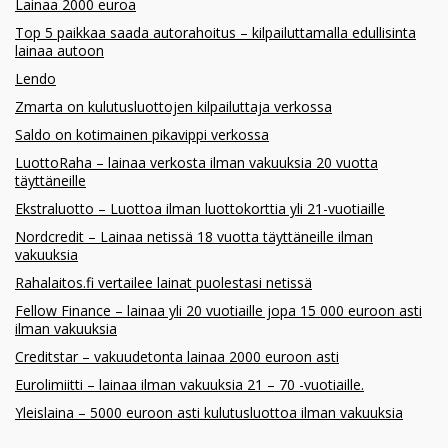
Lainaa 2000 euroa
Top 5 paikkaa saada autorahoitus – kilpailuttamalla edullisinta
lainaa autoon
Lendo
Zmarta on kulutusluottojen kilpailuttaja verkossa
Saldo on kotimainen pikavippi verkossa
LuottoRaha – lainaa verkosta ilman vakuuksia 20 vuotta
täyttäneille
Ekstraluotto – Luottoa ilman luottokorttia yli 21-vuotiaille
Nordcredit – Lainaa netissä 18 vuotta täyttäneille ilman
vakuuksia
Rahalaitos.fi vertailee lainat puolestasi netissä
Fellow Finance – lainaa yli 20 vuotiaille jopa 15 000 euroon asti
ilman vakuuksia
Creditstar – vakuudetonta lainaa 2000 euroon asti
Eurolimiitti – lainaa ilman vakuuksia 21 – 70 -vuotiaille.
Yleislaina – 5000 euroon asti kulutusluottoa ilman vakuuksia