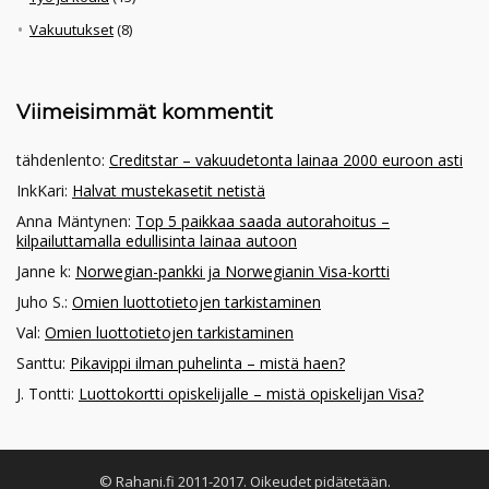
Vakuutukset
(8)
Viimeisimmät kommentit
tähdenlento
:
Creditstar – vakuudetonta lainaa 2000 euroon asti
InkKari
:
Halvat mustekasetit netistä
Anna Mäntynen
:
Top 5 paikkaa saada autorahoitus –
kilpailuttamalla edullisinta lainaa autoon
Janne k
:
Norwegian-pankki ja Norwegianin Visa-kortti
Juho S.
:
Omien luottotietojen tarkistaminen
Val
:
Omien luottotietojen tarkistaminen
Santtu
:
Pikavippi ilman puhelinta – mistä haen?
J. Tontti
:
Luottokortti opiskelijalle – mistä opiskelijan Visa?
© Rahani.fi 2011-2017. Oikeudet pidätetään.